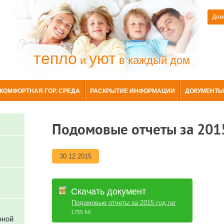
Дом
тепло
уют
и
в каждый дом
КОМФОРТНАЯ ГОР. СРЕДА
РАСКРЫТИЕ ИНФОРМАЦИИ
ДОКУМЕНТЫ
Подомовые отчеты за 201
30.12.2015
Скачать документ
Подомовые отчеты за 2015 год.rar
1755 Кб
нной