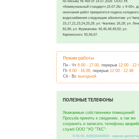
по письму № 469 от 14.07.2026 ООО УК
«Коммунальный стандарт»,15.07.26г. с 9-00ч. д
окончания работ прекратится подача холодного
водоснабжения следующим абонентам: ул.Чапа
15,17,21,23,24,25,28; ул. Чкалова: 26,28; ул. Лен
82,86; ул. Фурманова: 40,46,48,49,50; ул.
Карпинского: 55,56,67.
Режим работы
Пн - Чт
8:00 - 17:00,
перерыв
12:00 - 12:
Пт
8:00 - 16:00,
перерыв
12:00 - 12:48
Сб - Вс
выходной
ПОЛЕЗНЫЕ ТЕЛЕФОНЫ
Уважаемые собственники помещений!
Просьба принять к сведению, а так же
сохранить и записать телефоны аварий
служб ООО "УО "ТКС":
9-45-05, 8(950)5404843 - единая диспетч