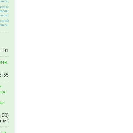
очно);
омовых
часов;
часов)
 сетей
очно).
6-01
тей,
5-55
ес
вок
без
0:00)
тчик
 ул.