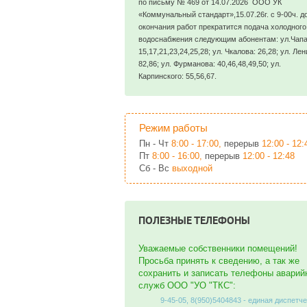
по письму № 469 от 14.07.2026 ООО УК
«Коммунальный стандарт»,15.07.26г. с 9-00ч. д
окончания работ прекратится подача холодного
водоснабжения следующим абонентам: ул.Чапа
15,17,21,23,24,25,28; ул. Чкалова: 26,28; ул. Лен
82,86; ул. Фурманова: 40,46,48,49,50; ул.
Карпинского: 55,56,67.
Режим работы
Пн - Чт
8:00 - 17:00,
перерыв
12:00 - 12:
Пт
8:00 - 16:00,
перерыв
12:00 - 12:48
Сб - Вс
выходной
ПОЛЕЗНЫЕ ТЕЛЕФОНЫ
Уважаемые собственники помещений!
Просьба принять к сведению, а так же
сохранить и записать телефоны аварий
служб ООО "УО "ТКС":
9-45-05, 8(950)5404843 - единая диспетч