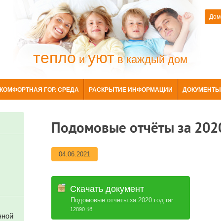
Дом
тепло
уют
и
в каждый дом
КОМФОРТНАЯ ГОР. СРЕДА
РАСКРЫТИЕ ИНФОРМАЦИИ
ДОКУМЕНТЫ
Подомовые отчёты за 202
04.06.2021
Скачать документ
Подомовые отчеты за 2020 год.rar
12890 Кб
нной