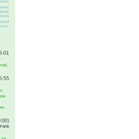
очно);
омовых
часов;
часов)
 сетей
очно).
6-01
тей,
5-55
ес
вок
без
0:00)
тчик
 ул.