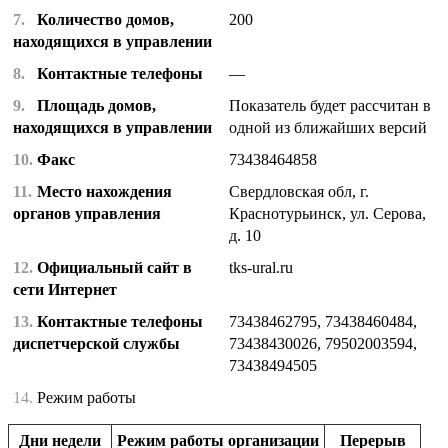
7.
Количество домов,
200
находящихся в управлении
8.
Контактные телефоны
—
9.
Площадь домов,
Показатель будет рассчитан в
находящихся в управлении
одной из ближайших версий
10.
Факс
73438464858
11.
Место нахождения
Свердловская обл, г.
органов управления
Краснотурьинск, ул. Серова,
д. 10
12.
Официальный сайт в
tks-ural.ru
сети Интернет
13.
Контактные телефоны
73438462795, 73438460484,
диспетчерской службы
73438430026, 79502003594,
73438494505
14.
Режим работы
Дни недели
Режим работы организации
Перерыв