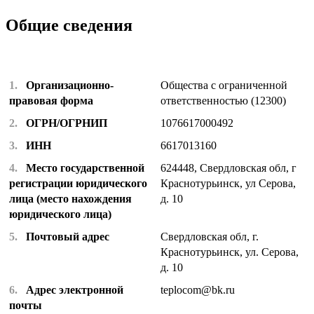
Общие сведения
1.
Организационно-
Общества с ограниченной
правовая форма
ответственностью (12300)
2.
ОГРН/ОГРНИП
1076617000492
3.
ИНН
6617013160
4.
Место государственной
624448, Свердловская обл, г
регистрации юридического
Краснотурьинск, ул Серова,
лица (место нахождения
д. 10
юридического лица)
5.
Почтовый адрес
Свердловская обл, г.
Краснотурьинск, ул. Серова,
д. 10
6.
Адрес электронной
teplocom@bk.ru
почты