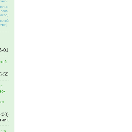
очно);
омовых
часов;
часов)
 сетей
очно).
6-01
тей,
5-55
ес
вок
без
0:00)
тчик
 ул.