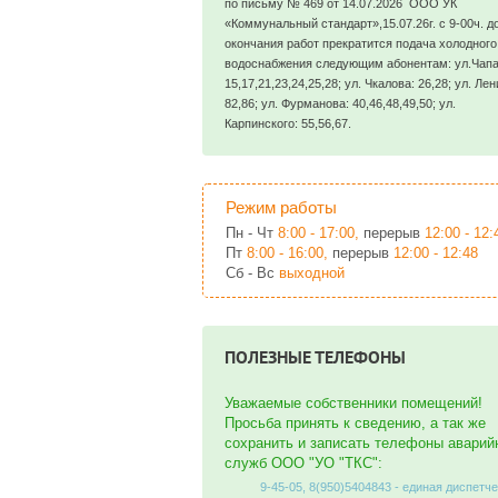
по письму № 469 от 14.07.2026 ООО УК
«Коммунальный стандарт»,15.07.26г. с 9-00ч. д
окончания работ прекратится подача холодного
водоснабжения следующим абонентам: ул.Чапа
15,17,21,23,24,25,28; ул. Чкалова: 26,28; ул. Лен
82,86; ул. Фурманова: 40,46,48,49,50; ул.
Карпинского: 55,56,67.
Режим работы
Пн - Чт
8:00 - 17:00,
перерыв
12:00 - 12:
Пт
8:00 - 16:00,
перерыв
12:00 - 12:48
Сб - Вс
выходной
ПОЛЕЗНЫЕ ТЕЛЕФОНЫ
Уважаемые собственники помещений!
Просьба принять к сведению, а так же
сохранить и записать телефоны аварий
служб ООО "УО "ТКС":
9-45-05, 8(950)5404843 - единая диспетч