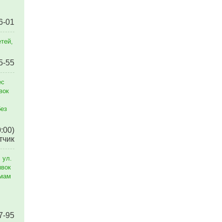
6-01
тей,
5-55
ес
вок
без
0:00)
тчик
 ул.
явок
емам
7-95