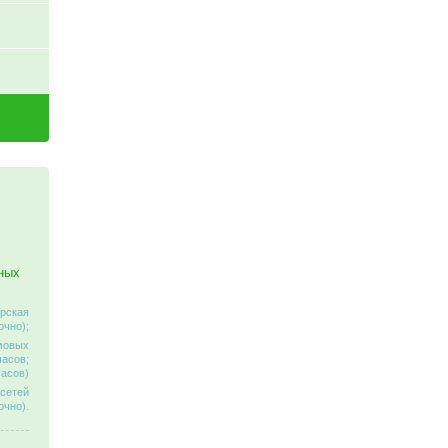
ных
ерская
очно);
омовых
часов;
часов)
 сетей
очно).