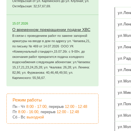
Октябрьская от ул. Карпинского до ул. Клубная; ул.
Октябрьская: 32,57,67,69.
ул.Лен
15.07.2026
ул.Лен
О временном прекращении подачи ХВС
ул.Мол
В связи с проведением работ по замене запорной
арматуры на вводе в дом по адресу ул. Чапаева,21,
по письму № 469 от 14.07.2026 ООО УК
ул.Лен
«Коммунальный стандарт»,15.07.26г. с 9-00ч. до
окончания работ прекратится подача холодного
ул.Рад
водоснабжения следующим абонентам: ул.Чапаева:
15,17,21,23,24,25,28; ул. Чкалова: 26,28; ул. Ленина:
ул.Лен
82,86; ул. Фурманова: 40,46,48,49,50; ул.
Карпинского: 55,56,67.
ул.Мол
ул.Мик
Режим работы
ул.Поп
Пн - Чт
8:00 - 17:00,
перерыв
12:00 - 12:48
Пт
8:00 - 16:00,
перерыв
12:00 - 12:48
ул.Мол
Сб - Вс
выходной
ул.Мол