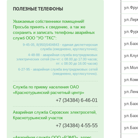
ул.Фру
ПОЛЕЗНЫЕ ТЕЛЕФОНЫ
ул.Лер
Уважаемые собственники помещений!
Просьба принять к сведению, а так же
ул.Фур
сохранить и записать телефоны аварийных
служб ООО "УО "ТКС":
ул.Баз
9-45-05, 8(950)5404843 - единая диспетчерская
служба (ежедневно, круглосуточно);
4-48-88 - аварийная служба внутридомовых
ул.Клу
электрических сетей (пн-чт: с 08.00 до 17.00 часов;
пт: с 08.00 до 16.00 часов)
ул.Мол
6-27-95 - аварийная служба внутридомовых сетей
(ежедневно, круглосуточно).
ул.Ком
Служба по приему населения ОАО
ул.Лен
«Краснотурьинский расчетный центр»
+7 (34384) 6-46-01
ул.Баз
Аварийная служба Серовских электросетей,
ул.Баз
Краснотурьинский участок
+7 (34384) 4-55-55
ул.Баз
«Аварийная служба ООО «РЭМП», адрес