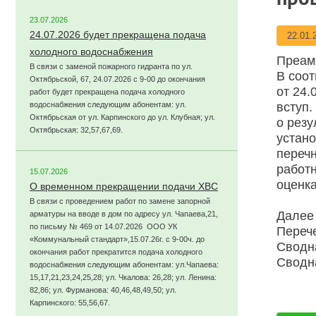
про
23.07.2026
24.07.2026 будет прекращена подача
22.01.
холодного водоснабжения
Преам
В связи с заменой пожарного гидранта по ул.
В соот
Октябрьской, 67, 24.07.2026 с 9-00 до окончания
от 24.
работ будет прекращена подача холодного
водоснабжения следующим абонентам: ул.
вступ.
Октябрьская от ул. Карпинского до ул. Клубная; ул.
о резу
Октябрьская: 32,57,67,69.
устано
переч
работн
15.07.2026
оценка
О временном прекращении подачи ХВС
В связи с проведением работ по замене запорной
Далее 
арматуры на вводе в дом по адресу ул. Чапаева,21,
по письму № 469 от 14.07.2026 ООО УК
Переч
«Коммунальный стандарт»,15.07.26г. с 9-00ч. до
Сводн
окончания работ прекратится подача холодного
Сводн
водоснабжения следующим абонентам: ул.Чапаева:
15,17,21,23,24,25,28; ул. Чкалова: 26,28; ул. Ленина:
82,86; ул. Фурманова: 40,46,48,49,50; ул.
Карпинского: 55,56,67.