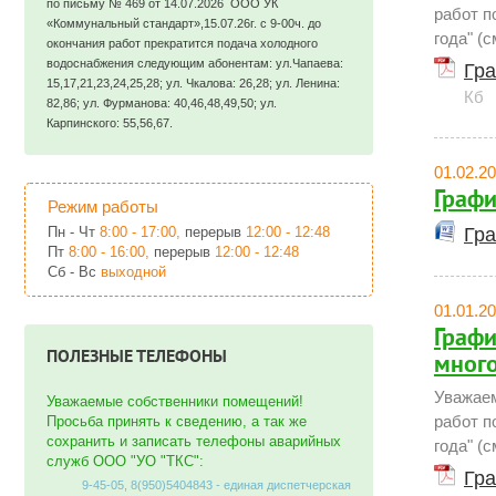
по письму № 469 от 14.07.2026 ООО УК
работ п
«Коммунальный стандарт»,15.07.26г. с 9-00ч. до
года" (с
окончания работ прекратится подача холодного
водоснабжения следующим абонентам: ул.Чапаева:
Гра
15,17,21,23,24,25,28; ул. Чкалова: 26,28; ул. Ленина:
Кб
82,86; ул. Фурманова: 40,46,48,49,50; ул.
Карпинского: 55,56,67.
01.02.2
Графи
Режим работы
Пн - Чт
8:00 - 17:00,
перерыв
12:00 - 12:48
Гра
Пт
8:00 - 16:00,
перерыв
12:00 - 12:48
Сб - Вс
выходной
01.01.2
Графи
ПОЛЕЗНЫЕ ТЕЛЕФОНЫ
много
Уважаем
Уважаемые собственники помещений!
работ п
Просьба принять к сведению, а так же
сохранить и записать телефоны аварийных
года" (с
служб ООО "УО "ТКС":
Гра
9-45-05, 8(950)5404843 - единая диспетчерская