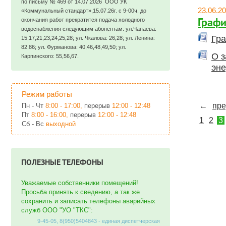
по письму № 469 от 14.07.2026 ООО УК
23.06.2
«Коммунальный стандарт»,15.07.26г. с 9-00ч. до
окончания работ прекратится подача холодного
Графи
водоснабжения следующим абонентам: ул.Чапаева:
Гра
15,17,21,23,24,25,28; ул. Чкалова: 26,28; ул. Ленина:
82,86; ул. Фурманова: 40,46,48,49,50; ул.
О з
Карпинского: 55,56,67.
эне
Режим работы
←
пр
Пн - Чт
8:00 - 17:00,
перерыв
12:00 - 12:48
Пт
8:00 - 16:00,
перерыв
12:00 - 12:48
1
2
3
Сб - Вс
выходной
ПОЛЕЗНЫЕ ТЕЛЕФОНЫ
Уважаемые собственники помещений!
Просьба принять к сведению, а так же
сохранить и записать телефоны аварийных
служб ООО "УО "ТКС":
9-45-05, 8(950)5404843 - единая диспетчерская