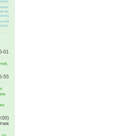
очно);
омовых
часов;
часов)
 сетей
очно).
6-01
тей,
5-55
ес
вок
без
0:00)
тчик
 ул.