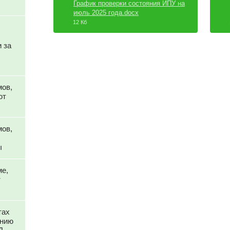
График проверки состояния ИПУ на
июль 2025 года.docx
12 Кб
 за
мов,
ют
мов,
ы
ме,
т
тах
анию