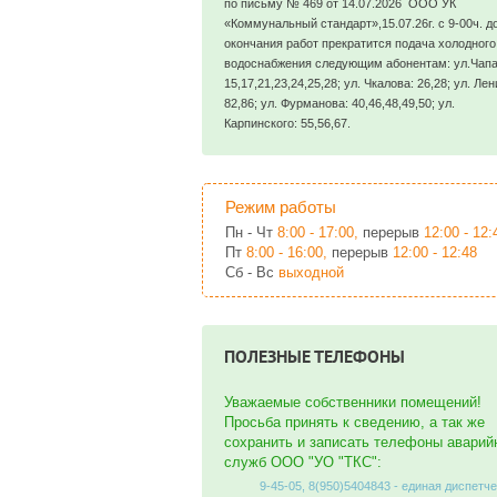
по письму № 469 от 14.07.2026 ООО УК
«Коммунальный стандарт»,15.07.26г. с 9-00ч. д
окончания работ прекратится подача холодного
водоснабжения следующим абонентам: ул.Чапа
15,17,21,23,24,25,28; ул. Чкалова: 26,28; ул. Лен
82,86; ул. Фурманова: 40,46,48,49,50; ул.
Карпинского: 55,56,67.
Режим работы
Пн - Чт
8:00 - 17:00,
перерыв
12:00 - 12:
Пт
8:00 - 16:00,
перерыв
12:00 - 12:48
Сб - Вс
выходной
ПОЛЕЗНЫЕ ТЕЛЕФОНЫ
Уважаемые собственники помещений!
Просьба принять к сведению, а так же
сохранить и записать телефоны аварий
служб ООО "УО "ТКС":
9-45-05, 8(950)5404843 - единая диспетч