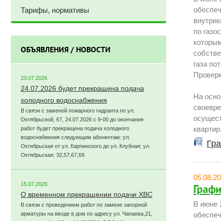
обеспеч
Тарифы, нормативы
внутрик
по газо
которым
ОБЪЯВЛЕНИЯ / НОВОСТИ
собстве
газа по
Проверк
23.07.2026
24.07.2026 будет прекращена подача
На осно
холодного водоснабжения
своевре
В связи с заменой пожарного гидранта по ул.
осущес
Октябрьской, 67, 24.07.2026 с 9-00 до окончания
квартир
работ будет прекращена подача холодного
водоснабжения следующим абонентам: ул.
Гра
Октябрьская от ул. Карпинского до ул. Клубная; ул.
Октябрьская: 32,57,67,69.
05.08.2
15.07.2026
Графи
О временном прекращении подачи ХВС
В июне 
В связи с проведением работ по замене запорной
арматуры на вводе в дом по адресу ул. Чапаева,21,
обеспеч