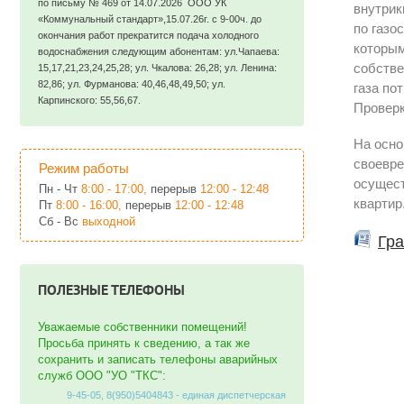
по письму № 469 от 14.07.2026 ООО УК
внутрик
«Коммунальный стандарт»,15.07.26г. с 9-00ч. до
по газо
окончания работ прекратится подача холодного
которым
водоснабжения следующим абонентам: ул.Чапаева:
собстве
15,17,21,23,24,25,28; ул. Чкалова: 26,28; ул. Ленина:
82,86; ул. Фурманова: 40,46,48,49,50; ул.
газа по
Карпинского: 55,56,67.
Проверк
На осно
своевре
Режим работы
осущес
Пн - Чт
8:00 - 17:00,
перерыв
12:00 - 12:48
квартир
Пт
8:00 - 16:00,
перерыв
12:00 - 12:48
Сб - Вс
выходной
Гра
ПОЛЕЗНЫЕ ТЕЛЕФОНЫ
Уважаемые собственники помещений!
Просьба принять к сведению, а так же
сохранить и записать телефоны аварийных
служб ООО "УО "ТКС":
9-45-05, 8(950)5404843 - единая диспетчерская