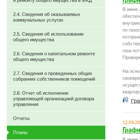
Графи
и ремонту общего имущества в МКД
В июне 
2.4. Сведения об оказываемых
обеспеч
коммунальных услугах
внутрик
по газо
2.5. Сведения об использовании
которым
общего имущества
собстве
газа по
2.6. Сведения о капитальном ремонте
Проверк
общего имущества
На осно
2.7. Сведения о проведенных общих
своевре
собраниях собственников помещений
осущес
квартир
2.8. Отчет об исполнении
управляющей организацией договора
Гра
управления
Отчеты
12.09.2
Графи
Планы
В июне 