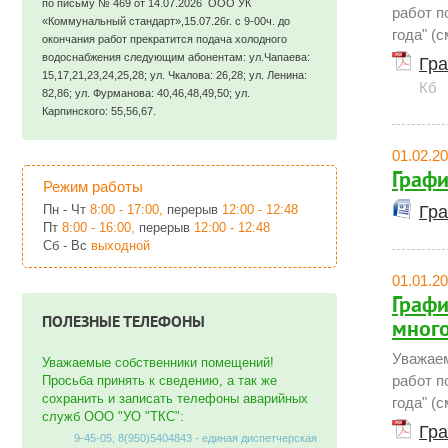
по письму № 469 от 14.07.2026 ООО УК
работ п
«Коммунальный стандарт»,15.07.26г. с 9-00ч. до
года" (с
окончания работ прекратится подача холодного
водоснабжения следующим абонентам: ул.Чапаева:
Гра
15,17,21,23,24,25,28; ул. Чкалова: 26,28; ул. Ленина:
Кб
82,86; ул. Фурманова: 40,46,48,49,50; ул.
Карпинского: 55,56,67.
01.02.2
Графи
Режим работы
Пн - Чт
8:00 - 17:00,
перерыв
12:00 - 12:48
Гра
Пт
8:00 - 16:00,
перерыв
12:00 - 12:48
Сб - Вс
выходной
01.01.2
Графи
ПОЛЕЗНЫЕ ТЕЛЕФОНЫ
много
Уважаем
Уважаемые собственники помещений!
работ п
Просьба принять к сведению, а так же
сохранить и записать телефоны аварийных
года" (с
служб ООО "УО "ТКС":
Гра
9-45-05, 8(950)5404843 - единая диспетчерская