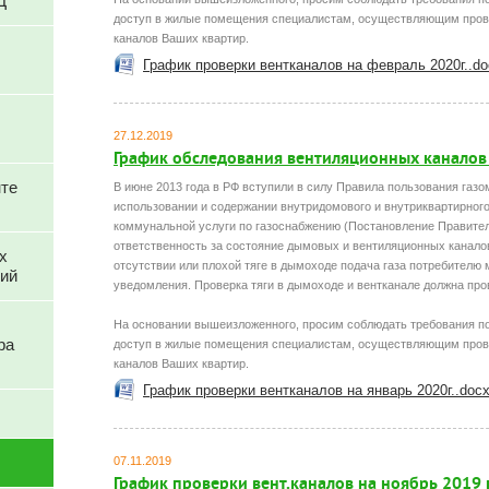
Д
доступ в жилые помещения специалистам, осуществляющим пров
каналов Ваших квартир.
График проверки вентканалов на февраль 2020г..do
27.12.2019
График обследования вентиляционных каналов 
нте
В июне 2013 года в РФ вступили в силу Правила пользования газо
использовании и содержании внутридомового и внутриквартирного
коммунальной услуги по газоснабжению (Постановление Правител
ответственность за состояние дымовых и вентиляционных канало
х
отсутствии или плохой тяге в дымоходе подача газа потребителю
ний
уведомления. Проверка тяги в дымоходе и вентканале должна прово
На основании вышеизложенного, просим соблюдать требования по
ра
доступ в жилые помещения специалистам, осуществляющим пров
каналов Ваших квартир.
График проверки вентканалов на январь 2020г..doc
07.11.2019
График проверки вент.каналов на ноябрь 2019 г