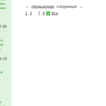
явок
←
предыдущая
следующая
→
емам
1
2
7
8
9
Все
...
7-95
сы
 до
о
9-19
ой
е