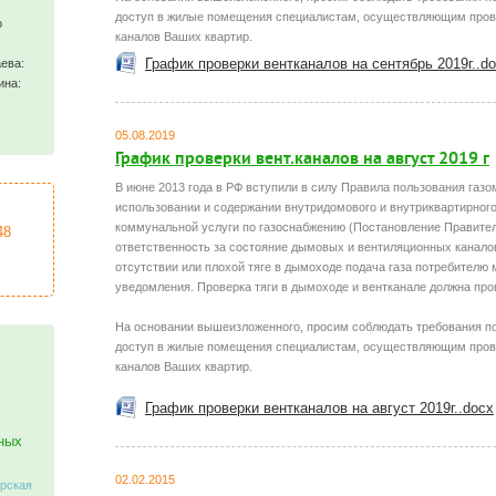
доступ в жилые помещения специалистам, осуществляющим пров
о
каналов Ваших квартир.
График проверки вентканалов на сентябрь 2019г..d
ева:
ина:
05.08.2019
График проверки вент.каналов на август 2019 г
В июне 2013 года в РФ вступили в силу Правила пользования газо
использовании и содержании внутридомового и внутриквартирного
коммунальной услуги по газоснабжению (Постановление Правител
48
ответственность за состояние дымовых и вентиляционных канало
отсутствии или плохой тяге в дымоходе подача газа потребителю
уведомления. Проверка тяги в дымоходе и вентканале должна прово
На основании вышеизложенного, просим соблюдать требования по
доступ в жилые помещения специалистам, осуществляющим пров
каналов Ваших квартир.
График проверки вентканалов на август 2019г..docx
ных
02.02.2015
ерская