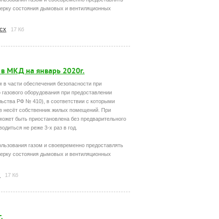
ерку состояния дымовых и вентиляционных
cx
17 Кб
в МКД на январь 2020г.
м в части обеспечения безопасности при
 газового оборудования при предоставлении
ьства РФ № 410), в соответствии с которыми
в несёт собственник жилых помещений. При
 может быть приостановлена без предварительного
диться не реже 3-х раз в год.
льзования газом и своевременно предоставлять
ерку состояния дымовых и вентиляционных
x
17 Кб
.