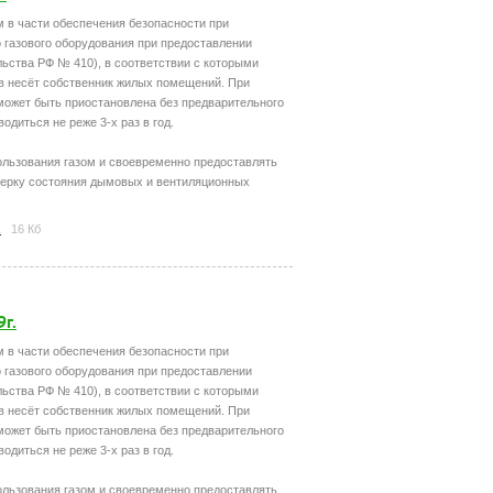
м в части обеспечения безопасности при
 газового оборудования при предоставлении
ьства РФ № 410), в соответствии с которыми
в несёт собственник жилых помещений. При
 может быть приостановлена без предварительного
диться не реже 3-х раз в год.
льзования газом и своевременно предоставлять
ерку состояния дымовых и вентиляционных
x
16 Кб
г.
м в части обеспечения безопасности при
 газового оборудования при предоставлении
ьства РФ № 410), в соответствии с которыми
в несёт собственник жилых помещений. При
 может быть приостановлена без предварительного
диться не реже 3-х раз в год.
льзования газом и своевременно предоставлять