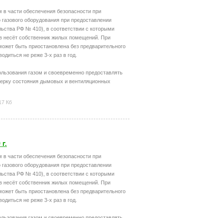
м в части обеспечения безопасности при
 газового оборудования при предоставлении
ьства РФ № 410), в соответствии с которыми
в несёт собственник жилых помещений. При
 может быть приостановлена без предварительного
диться не реже 3-х раз в год.
льзования газом и своевременно предоставлять
ерку состояния дымовых и вентиляционных
17 Кб
г.
м в части обеспечения безопасности при
 газового оборудования при предоставлении
ьства РФ № 410), в соответствии с которыми
в несёт собственник жилых помещений. При
 может быть приостановлена без предварительного
диться не реже 3-х раз в год.
льзования газом и своевременно предоставлять