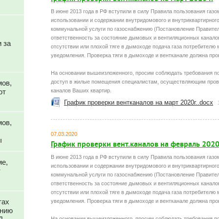
В июне 2013 года в РФ вступили в силу Правила пользования газо
использовании и содержании внутридомового и внутриквартирного
коммунальной услуги по газоснабжению (Постановление Правител
ответственность за состояние дымовых и вентиляционных канало
 за
отсутствии или плохой тяге в дымоходе подача газа потребителю
уведомления. Проверка тяги в дымоходе и вентканале должна прово
На основании вышеизложенного, просим соблюдать требования по
мов,
доступ в жилые помещения специалистам, осуществляющим пров
ют
каналов Ваших квартир.
График проверки вентканалов на март 2020г..docx
мов,
07.03.2020
ы
График проверки вент.каналов на февраль 2020 
В июне 2013 года в РФ вступили в силу Правила пользования газо
ме,
использовании и содержании внутридомового и внутриквартирного
т
коммунальной услуги по газоснабжению (Постановление Правител
ответственность за состояние дымовых и вентиляционных канало
отсутствии или плохой тяге в дымоходе подача газа потребителю
тах
уведомления. Проверка тяги в дымоходе и вентканале должна прово
анию
На основании вышеизложенного, просим соблюдать требования по