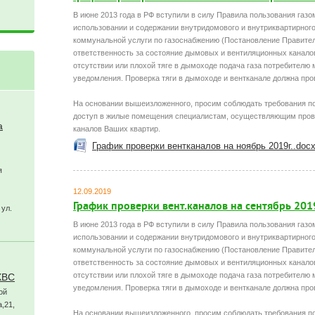
В июне 2013 года в РФ вступили в силу Правила пользования газо
использовании и содержании внутридомового и внутриквартирного
коммунальной услуги по газоснабжению (Постановление Правител
ответственность за состояние дымовых и вентиляционных канало
отсутствии или плохой тяге в дымоходе подача газа потребителю
уведомления. Проверка тяги в дымоходе и вентканале должна прово
На основании вышеизложенного, просим соблюдать требования по
доступ в жилые помещения специалистам, осуществляющим пров
а
каналов Ваших квартир.
График проверки вентканалов на ноябрь 2019г..doc
я
12.09.2019
График проверки вент.каналов на сентябрь 2019
 ул.
В июне 2013 года в РФ вступили в силу Правила пользования газо
использовании и содержании внутридомового и внутриквартирного
коммунальной услуги по газоснабжению (Постановление Правител
ответственность за состояние дымовых и вентиляционных канало
отсутствии или плохой тяге в дымоходе подача газа потребителю
ХВС
уведомления. Проверка тяги в дымоходе и вентканале должна прово
ой
,21,
На основании вышеизложенного, просим соблюдать требования по