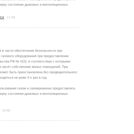
ерку состояния дымовых и вентиляционных
ocx
17 Кб
м в части обеспечения безопасности при
 газового оборудования при предоставлении
ьства РФ № 410), в соответствии с которыми
в несёт собственник жилых помещений. При
 может быть приостановлена без предварительного
диться не реже 3-х раз в год.
льзования газом и своевременно предоставлять
ерку состояния дымовых и вентиляционных
14 Кб