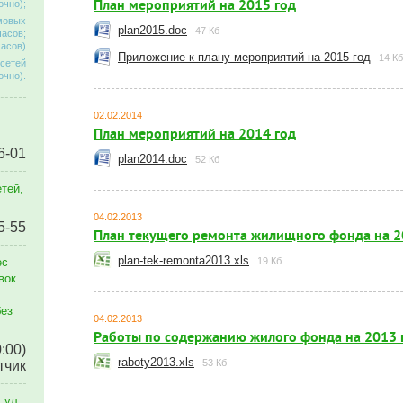
План мероприятий на 2015 год
очно);
омовых
plan2015.doc
47 Кб
часов;
часов)
Приложение к плану мероприятий на 2015 год
14 Кб
 сетей
очно).
02.02.2014
План мероприятий на 2014 год
6-01
plan2014.doc
52 Кб
тей,
04.02.2013
5-55
План текущего ремонта жилищного фонда на 2
plan-tek-remonta2013.xls
ес
19 Кб
вок
без
04.02.2013
Работы по содержанию жилого фонда на 2013 
0:00)
raboty2013.xls
53 Кб
тчик
 ул.