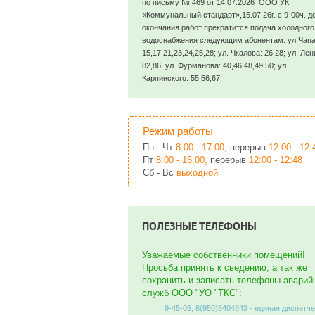
по письму № 469 от 14.07.2026 ООО УК
«Коммунальный стандарт»,15.07.26г. с 9-00ч. д
окончания работ прекратится подача холодного
водоснабжения следующим абонентам: ул.Чапа
15,17,21,23,24,25,28; ул. Чкалова: 26,28; ул. Лен
82,86; ул. Фурманова: 40,46,48,49,50; ул.
Карпинского: 55,56,67.
Режим работы
Пн - Чт
8:00 - 17:00,
перерыв
12:00 - 12:
Пт
8:00 - 16:00,
перерыв
12:00 - 12:48
Сб - Вс
выходной
ПОЛЕЗНЫЕ ТЕЛЕФОНЫ
Уважаемые собственники помещений!
Просьба принять к сведению, а так же
сохранить и записать телефоны аварий
служб ООО "УО "ТКС":
9-45-05, 8(950)5404843 - единая диспетч