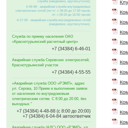
служба (ежедневно, круглосуточно);
Клу
4-48-88 - аварийная служба внутридомовых
электрических сетей (пн-чт: с 08.00 до 17.00 часов;
Ком
пт: с 08.00 до 16.00 часов)
6-27-95 - аварийная служба внутридомовых сетей
Ком
(ежедневно, круглосуточно).
Ком
Служба по приему населения ОАО
«Краснотурьинский расчетный центр»
Ком
+7 (34384) 6-46-01
Ком
Аварийная служба Серовских электросетей,
Ком
Краснотурьинский участок
Ком
+7 (34384) 4-55-55
Ком
«Аварийная служба ООО «РЭМП», адрес
ул. Серова, 10 Прием и выполнение заявок
Ком
от населения по внутридомовым
электрическим сетям. C 8:00 до 20:00, без
Ком
выходных."
+7 (34384) 4-48-88 (с 8:00 до 20:00)
Ком
+7 (34384) 6-04-84 автоответчик
Ком
Аварийная служба (АДС) ООО «РЭМП», ул.