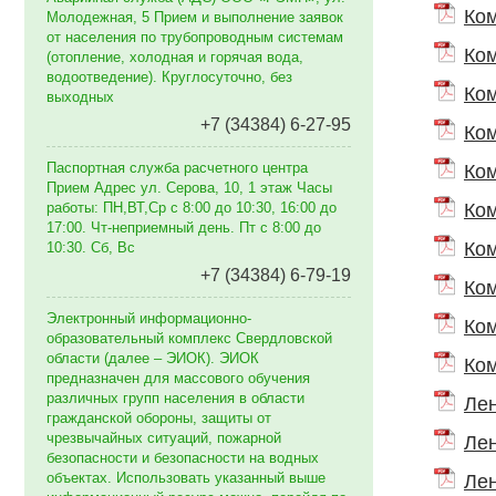
Ком
Молодежная, 5 Прием и выполнение заявок
от населения по трубопроводным системам
Ком
(отопление, холодная и горячая вода,
водоотведение). Круглосуточно, без
Ком
выходных
+7 (34384) 6-27-95
Ком
Паспортная служба расчетного центра
Ком
Прием Адрес ул. Серова, 10, 1 этаж Часы
работы: ПН,ВТ,Ср с 8:00 до 10:30, 16:00 до
Ком
17:00. Чт-неприемный день. Пт с 8:00 до
Ком
10:30. Сб, Вс
+7 (34384) 6-79-19
Ком
Электронный информационно-
Ком
образовательный комплекс Свердловской
области (далее – ЭИОК). ЭИОК
Ком
предназначен для массового обучения
различных групп населения в области
Лен
гражданской обороны, защиты от
чрезвычайных ситуаций, пожарной
Лен
безопасности и безопасности на водных
объектах. Использовать указанный выше
Лен