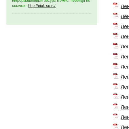
информационный ресурс можно, перейдя по
ссылке -
http://eiok-so.ru/
Лен
Лен
Лен
Лен
Лен
Лен
Лен
Лен
Лен
Лен
Лен
Лен
Лен