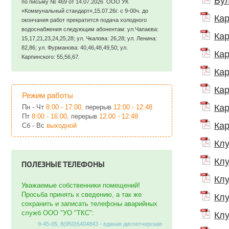
Бул
по письму № 469 от 14.07.2026 ООО УК
«Коммунальный стандарт»,15.07.26г. с 9-00ч. до
Кар
окончания работ прекратится подача холодного
водоснабжения следующим абонентам: ул.Чапаева:
Кар
15,17,21,23,24,25,28; ул. Чкалова: 26,28; ул. Ленина:
82,86; ул. Фурманова: 40,46,48,49,50; ул.
Кар
Карпинского: 55,56,67.
Кар
Кар
Режим работы
Кар
Пн - Чт
8:00 - 17:00,
перерыв
12:00 - 12:48
Пт
8:00 - 16:00,
перерыв
12:00 - 12:48
Кар
Сб - Вс
выходной
Клу
Клу
ПОЛЕЗНЫЕ ТЕЛЕФОНЫ
Клу
Уважаемые собственники помещений!
Просьба принять к сведению, а так же
Клу
сохранить и записать телефоны аварийных
служб ООО "УО "ТКС":
Клу
9-45-05, 8(950)5404843 - единая диспетчерская